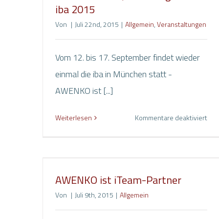
iba 2015
Von
|
Juli 22nd, 2015
|
Allgemein
,
Veranstaltungen
Vom 12. bis 17. September findet wieder
einmal die iba in München statt -
AWENKO ist [...]
für
Weiterlesen
Kommentare deaktiviert
Die
awe
Lös
auf
AWENKO ist iTeam-Partner
der
iba
Von
|
Juli 9th, 2015
|
Allgemein
201