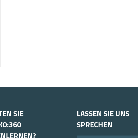
ENKO
am-
tner
EN SIE
LASSEN SIE UNS
O:360
SPRECHEN
ENLERNEN?