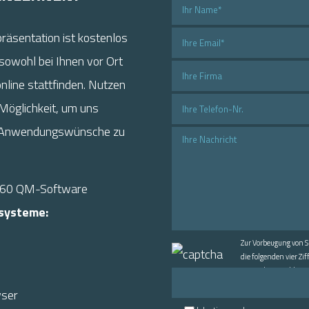
präsentation ist kostenlos
sowohl bei Ihnen vor Ort
online stattfinden. Nutzen
 Möglichkeit, um uns
 Anwendungswünsche zu
360 QM-Software
systeme:
Zur Vorbeugung von S
die folgenden vier Zif
vorgesehene Feld ein:
ser