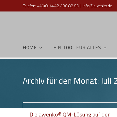
Zum
Telefon: +49(0) 4442 / 80 82 80
|
info@awenko.de
Inhalt
springen
HOME
EIN TOOL FÜR ALLES
Archiv für den Monat:
Juli
Die awenko®.QM-Lösung auf der