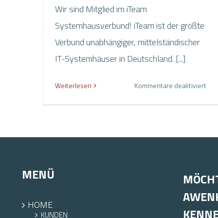
Wir sind Mitglied im iTeam
Systemhausverbund! iTeam ist der größte
Verbund unabhängiger, mittelständischer
IT-Systemhäuser in Deutschland. [...]
für
Weiterlesen
Kommentare deaktiviert
AW
ist
iTe
Par
MENÜ
MÖCHT
AWENK
HOME
KENN
KUNDEN