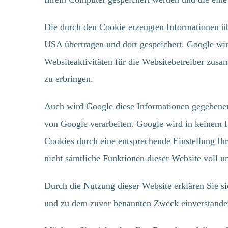
Die durch den Cookie erzeugten Informationen üb
USA übertragen und dort gespeichert. Google wi
Websiteaktivitäten für die Websitebetreiber zus
zu erbringen.
MENÜ
MÖCH
Auch wird Google diese Informationen gegebenenfa
AWEN
von Google verarbeiten. Google wird in keinem Fa
HOME
Cookies durch eine entsprechende Einstellung Ihr
KENN
KUNDEN
nicht sämtliche Funktionen dieser Website voll 
PARTNER
AKTUELLES
Eine Erstp
Durch die Nutzung dieser Website erklären Sie s
und kann 
EIN TOOL FÜR ALLES
und zu dem zuvor benannten Zweck einverstande
FUNKTIONEN
als auch o
HÄUFIGE FRAGEN
Sie diese