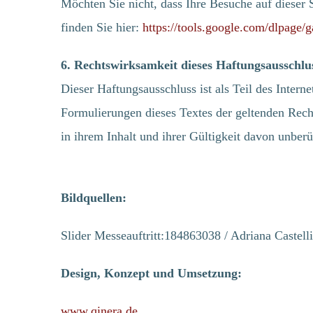
Möchten Sie nicht, dass Ihre Besuche auf dieser 
SYSTEMVORAUSSETZUNGEN
konkrete
finden Sie hier:
https://tools.google.com/dlpage/
BRANCHEN
schildern.
KARRIERE
6. Rechtswirksamkeit dieses Haftungsausschlu
awenko:3
KONTAKT
Dieser Haftungsausschluss ist als Teil des Intern
Betriebs
KICKSTARTER DAY
Formulierungen dieses Textes der geltenden Recht
in ihrem Inhalt und ihrer Gültigkeit davon unberü
iOS
Android
WebBrow
Bildquellen:
Slider Messeauftritt:184863038 / Adriana Castelli
Design, Konzept und Umsetzung:
www.qinera.de