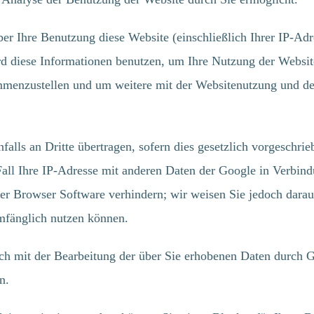
er Ihre Benutzung diese Website (einschließlich Ihrer IP-Adr
rd diese Informationen benutzen, um Ihre Nutzung der Websit
ammenzustellen und um weitere mit der Websitenutzung und de
TEN SIE
LASSEN SIE UNS
lls an Dritte übertragen, sofern dies gesetzlich vorgeschrie
KO:360
SPRECHEN
ll Ihre IP-Adresse mit anderen Daten der Google in Verbindu
er Browser Software verhindern; wir weisen Sie jedoch darauf
ENLERNEN?
umfänglich nutzen können.
räsentation ist kostenlos
ich mit der Bearbeitung der über Sie erhobenen Daten durch 
sowohl bei Ihnen vor Ort
n.
nline stattfinden. Nutzen
 Möglichkeit, um uns