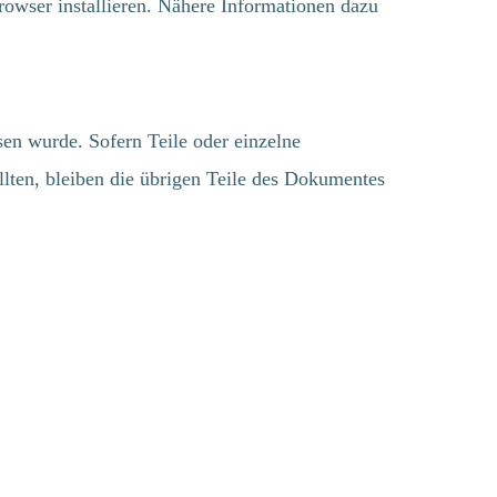
Browser installieren. Nähere Informationen dazu
Telefax: +49(0) 4442 / 80 82 899
E-Mail:
info@awenko.de
Internet: www.awenko.de
sen wurde. Sofern Teile oder einzelne
llten, bleiben die übrigen Teile des Dokumentes
SOCIAL MEDIA
Spam tragen Sie
er Ziffern in das
ld ein:
estimmungen