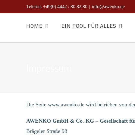
Zum
Telefon: +49(0) 4442 / 80 82 80
|
info@awenko.de
Inhalt
HOME
EIN TOOL FÜR ALLES
springen
Impressum
Die Seite www.awenko.de wird betrieben von de
AWENKO GmbH & Co. KG – Gesellschaft für
Brägeler Straße 98