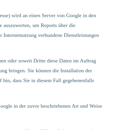
esse) wird an einen Server von Google in den
e auszuwerten, um Reports über die
r Internetnutzung verbundene Dienstleistungen
KONTAKTDATEN
ben oder soweit Dritte diese Daten im Auftrag
ng bringen. Sie können die Installation der
AWENKO GmbH & Co. KG
 hin, dass Sie in diesem Fall gegebenenfalls
Brägeler Straße 98
49393
Lohne
Google in der zuvor beschriebenen Art und Weise
Deutschland
Telefon:
+49(0) 4442 / 80 82 80