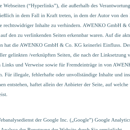
emde Webseiten (“Hyperlinks”), die außerhalb des Verantw
ießlich in dem Fall in Kraft treten, in dem der Autor von den
le rechtswidriger Inhalte zu verhindern. AWENKO GmbH & Co
 auf den zu verlinkenden Seiten erkennbar waren. Auf die aktu
Seiten hat die AWENKO GmbH & Co. KG keinerlei Einfluss. 
ler gelinkten /verknüpften Seiten, die nach der Linksetzung ve
zten Links und Verweise sowie für Fremdeinträge in von A
. Für illegale, fehlerhafte oder unvollständige Inhalte und i
n entstehen, haftet allein der Anbieter der Seite, auf welche
ist.
ebanalysedienst der Google Inc. („Google”) Google Analytics
 Analyse der Benutzung der Website durch Sie ermöglicht.