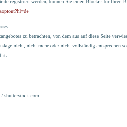
Seite registriert werden, können Sie einen Blocker für Ihren 
 Anwendungswünsche zu
gaoptout?hl=de
sses
60 QM-Software
etangebotes zu betrachten, von dem aus auf diese Seite verwie
systeme:
slage nicht, nicht mehr oder nicht vollständig entsprechen so
hrt.
Zur Vorbeugung von 
bitte die folgenden vi
dafür vorgesehene Fe
ser
Ich stimme den
Datenschutzb
zu
 / shutterstock.com