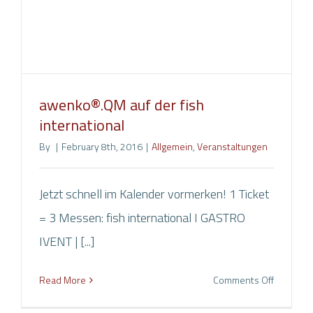
E-Mail:
info@awenko.de
Internet: www.awenko.de
SOCIAL MEDIA
awenko®.QM auf der fish
international
By
|
February 8th, 2016
|
Allgemein
,
Veranstaltungen
Jetzt schnell im Kalender vormerken! 1 Ticket
= 3 Messen: fish international I GASTRO
IVENT | [...]
Copyright AWENKO GmbH & Co. KG
2026 | All Rights
on
Read More
Comments Off
Reserved |
IMPRINT
|
PRIVACY POLICY
|
COOKIE
awenko
RICHTLINIE