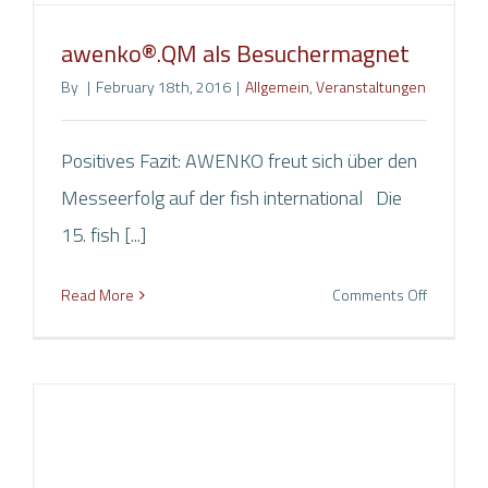
awenko®.QM als Besuchermagnet
By
|
February 18th, 2016
|
Allgemein
,
Veranstaltungen
Positives Fazit: AWENKO freut sich über den
CONTACT DETAILS
Messeerfolg auf der fish international Die
15. fish [...]
AWENKO GmbH & Co. KG
on
Read More
Comments Off
Brägeler Straße 98
awenko
49393
Lohne
als
Besuche
GERMANY
Phone
+49(0) 4442 / 80 82 80
Telefax: +49(0) 4442 / 80 82 899