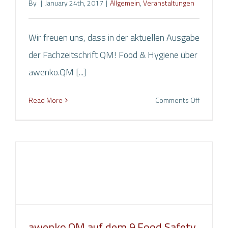
By
|
January 24th, 2017
|
Allgemein
,
Veranstaltungen
CONTACT DETAILS
Wir freuen uns, dass in der aktuellen Ausgabe
AWENKO GmbH & Co. KG
der Fachzeitschrift QM! Food & Hygiene über
Brägeler Straße 98
awenko.QM [...]
49393
Lohne
on
Read More
Comments Off
GERMANY
Die
QM!
Phone
+49(0) 4442 / 80 82 80
Zeitschrif
Telefax: +49(0) 4442 / 80 82 899
berichtet
E-Mail:
info@awenko.de
über
awenko
Internet: www.awenko.de
SOCIAL MEDIA
awenko.QM auf dem 9.Food Safety