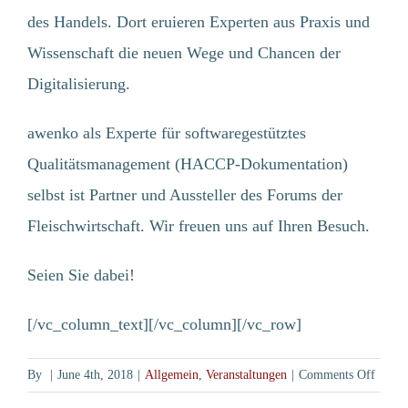
des Handels. Dort eruieren Experten aus Praxis und
NEWS (won't be translated)
Wissenschaft die neuen Wege und Chancen der
ONE TOOL FOR ALL YOUR NEEDS
FUNCTIONS
Digitalisierung.
FREQUENTLY ASKED QUESTIONS
SYSTEM REQUIREMENTS
awenko als Experte für softwaregestütztes
Qualitätsmanagement (HACCP-Dokumentation)
SECTORS
selbst ist Partner und Aussteller des Forums der
CAREERS
Fleischwirtschaft. Wir freuen uns auf Ihren Besuch.
CONTACT
KICKSTARTER DAY
Seien Sie dabei!
[/vc_column_text][/vc_column][/vc_row]
DO YOU WANT TO GET TO
on
By
|
June 4th, 2018
|
Allgemein
,
Veranstaltungen
|
Comments Off
Wohin