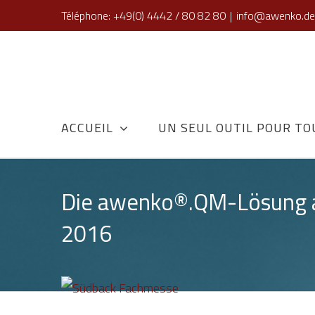
Skip
Téléphone: +49(0) 4442 / 80 82 80
|
info@awenko.de
to
content
ACCUEIL
UN SEUL OUTIL POUR TO
Die awenko®.QM-Lösung a
2016
View
Larger