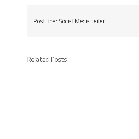
une prése
QUESTIONS FRÉQUENTES
gratuite e
EXIGENCES DU SYSTÈME
Post über Social Media teilen
N'hésitez
SECTEURS
vos besoi
CARRIERE
rencontre
CONTACT
Related Posts
awenko:
KICKSTARTER DAY
Systèmes
iOS
Android
WebBrow