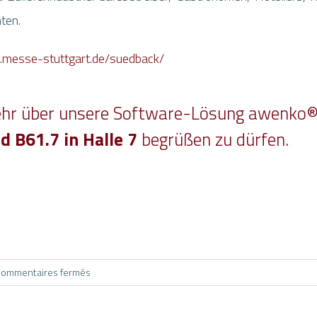
ten.
.messe-stuttgart.de/suedback/
mehr über unsere Software-Lösung awenko
 B61.7 in Halle 7
begrüßen zu dürfen.
Z-VOUS
DISCUTONS UN PE
NDRE À
ÎTRE
O:360?
sur
Commentaires fermés
Die
 ferons un plaisir de faire
awenko®.QM-