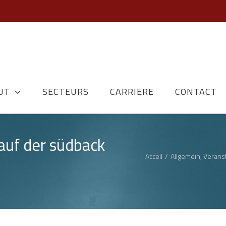
UT
SECTEURS
CARRIERE
CONTACT
uf der südback
Acceil
/
Allgemein
,
Verans