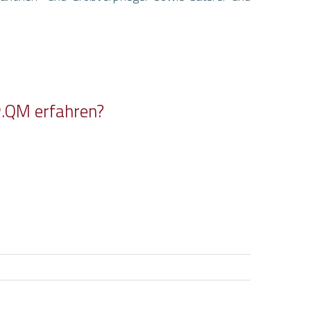
®.QM erfahren?
U
NOS COORDONNÉES
AWENKO GmbH & Co. KG
Brägeler Straße 98
49393
Lohne
ALLEMAGNE