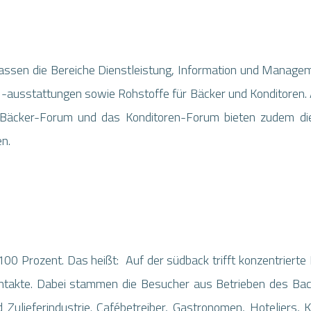
ssen die Bereiche Dienstleistung, Information und Managem
nd -ausstattungen sowie Rohstoffe für Bäcker und Konditore
Bäcker-Forum und das Konditoren-Forum bieten zudem die 
n.
t 100 Prozent. Das heißt: Auf der südback trifft konzentrier
ontakte. Dabei stammen die Besucher aus Betrieben des Ba
Zulieferindustrie. Cafébetreiber, Gastronomen, Hoteliers,