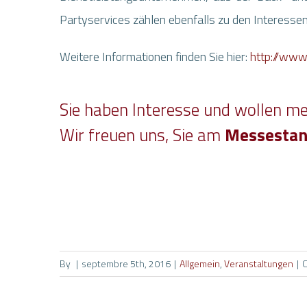
Partyservices zählen ebenfalls zu den Interessen
Weitere Informationen finden Sie hier:
http://www
Sie haben Interesse und wollen 
Wir freuen uns, Sie am
Messestand
MENU
VOULE
APPRE
ACCUEIL
CONNA
CLIENTS
PARTENAIRE
AWENK
NEWS (Non traduit)
By
|
septembre 5th, 2016
|
Allgemein
,
Veranstaltungen
|
Nous nous
UN SEUL OUTIL POUR TOUT
FONCTIONS