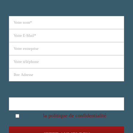
Afin de se protéger des spams, veuillez entrer les quatre
chiffres suivants dans le champ prévu à cet effet.
Afin de se protéger des spams, veuillez entrer les quatre
J’accepte
la politique de confidentialité
zu
chiffres suivants dans le champ prévu à cet effet.