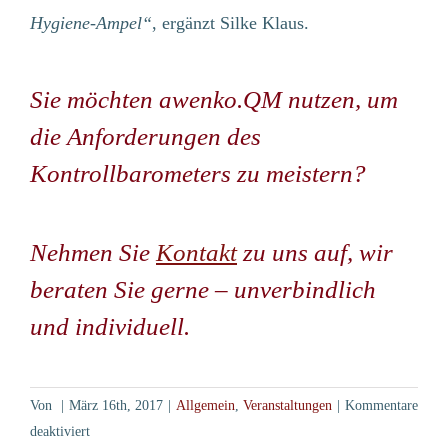
PARTNER
Hygiene-Ampel“
, ergänzt Silke Klaus.
AKTUELLES
EIN TOOL FÜR ALLES
Sie möchten awenko.QM nutzen, um
FUNKTIONEN
die Anforderungen des
HÄUFIGE FRAGEN
SYSTEMVORAUSSETZUNGEN
Kontrollbarometers zu meistern?
BRANCHEN
KARRIERE
Nehmen Sie
Kontakt
zu uns auf, wir
KONTAKT
beraten Sie gerne – unverbindlich
KICKSTARTER DAY
und individuell.
Von
|
März 16th, 2017
|
Allgemein
,
Veranstaltungen
|
Kommentare
MÖCHTEN SIE AWENKO:360
für
deaktiviert