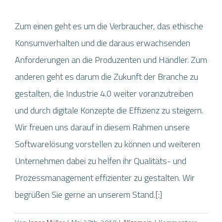
AKTUELLES
Zum einen geht es um die Verbraucher, das ethische
EIN TOOL FÜR ALLES
Konsumverhalten und die daraus erwachsenden
FUNKTIONEN
HÄUFIGE FRAGEN
Anforderungen an die Produzenten und Händler. Zum
SYSTEMVORAUSSETZUNGEN
anderen geht es darum die Zukunft der Branche zu
BRANCHEN
gestalten, die Industrie 4.0 weiter voranzutreiben
KARRIERE
und durch digitale Konzepte die Effizienz zu steigern.
KONTAKT
Wir freuen uns darauf in diesem Rahmen unsere
Softwarelösung vorstellen zu können und weiteren
KICKSTARTER DAY
Unternehmen dabei zu helfen ihr Qualitäts- und
Prozessmanagement effizienter zu gestalten. Wir
begrüßen Sie gerne an unserem Stand.[:]
MÖCHTEN SIE AWENKO:360