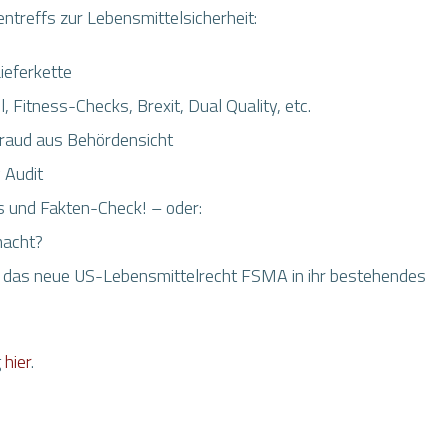
treffs zur Lebensmittelsicherheit:
ieferkette
 Fitness-Checks, Brexit, Dual Quality, etc.
aud aus Behördensicht
 Audit
und Fakten-Check! – oder:
macht?
be das neue US-Lebensmittelrecht FSMA in ihr bestehendes
g
hier
.